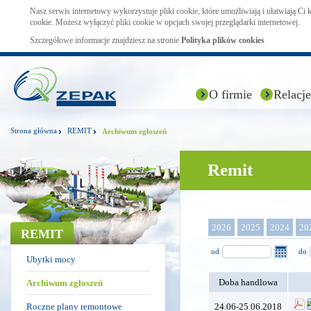
Nasz serwis internetowy wykorzystuje pliki cookie, które umożliwiają i ułatwiają Ci
cookie. Możesz wyłączyć pliki cookie w opcjach swojej przeglądarki internetowej.
Szczegółowe informacje znajdziesz na stronie
Polityka plików cookies
O firmie
Relacje
Strona główna
REMIT
Archiwum zgłoszeń
Remit
2026
2025
2024
20
REMIT
od
do
Ubytki mocy
Doba handlowa
Archiwum zgłoszeń
Roczne plany remontowe
24.06-25.06.2018