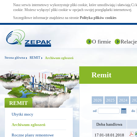
Nasz serwis internetowy wykorzystuje pliki cookie, które umożliwiają i ułatwiają Ci
cookie. Możesz wyłączyć pliki cookie w opcjach swojej przeglądarki internetowej.
Szczegółowe informacje znajdziesz na stronie
Polityka plików cookies
O firmie
Relacje
Strona główna
REMIT
Archiwum zgłoszeń
Remit
2026
2025
2024
20
REMIT
od
do
Ubytki mocy
Doba handlowa
Archiwum zgłoszeń
Roczne plany remontowe
17.01-18.01.2018