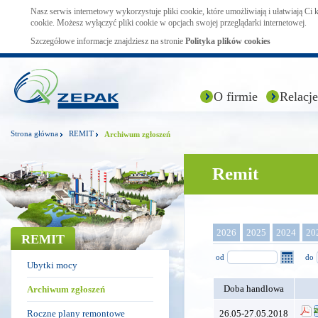
Nasz serwis internetowy wykorzystuje pliki cookie, które umożliwiają i ułatwiają Ci
cookie. Możesz wyłączyć pliki cookie w opcjach swojej przeglądarki internetowej.
Szczegółowe informacje znajdziesz na stronie
Polityka plików cookies
O firmie
Relacje
Strona główna
REMIT
Archiwum zgłoszeń
Remit
2026
2025
2024
20
REMIT
od
do
Ubytki mocy
Doba handlowa
Archiwum zgłoszeń
Roczne plany remontowe
26.05-27.05.2018