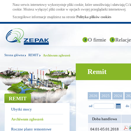
Nasz serwis internetowy wykorzystuje pliki cookie, które umożliwiają i ułatwiają Ci
cookie. Możesz wyłączyć pliki cookie w opcjach swojej przeglądarki internetowej.
Szczegółowe informacje znajdziesz na stronie
Polityka plików cookies
O firmie
Relacje
Strona główna
REMIT
Archiwum zgłoszeń
Remit
2026
2025
2024
20
REMIT
od
do
Ubytki mocy
Doba handlowa
Archiwum zgłoszeń
Roczne plany remontowe
04.01-05.01.2018