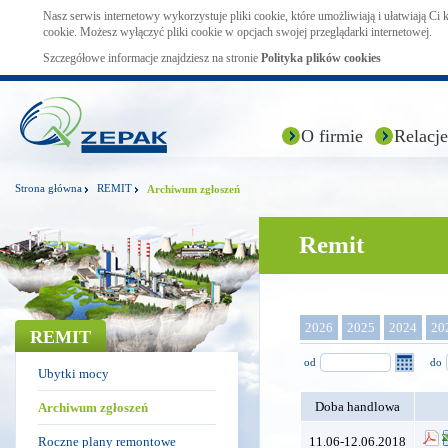
Nasz serwis internetowy wykorzystuje pliki cookie, które umożliwiają i ułatwiają Ci
cookie. Możesz wyłączyć pliki cookie w opcjach swojej przeglądarki internetowej.
Szczegółowe informacje znajdziesz na stronie
Polityka plików cookies
O firmie
Relacje
Strona główna
REMIT
Archiwum zgłoszeń
Remit
2026
2025
2024
20
REMIT
od
do
Ubytki mocy
Doba handlowa
Archiwum zgłoszeń
Roczne plany remontowe
11.06-12.06.2018