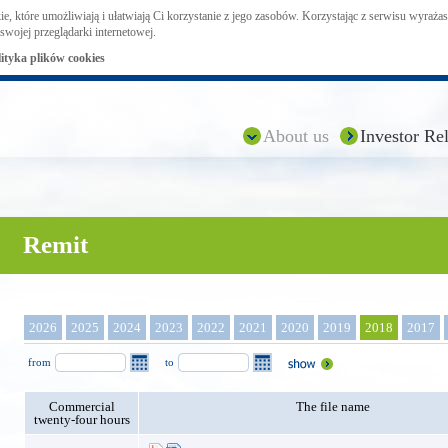
ie, które umożliwiają i ułatwiają Ci korzystanie z jego zasobów. Korzystając z serwisu wyraż
swojej przeglądarki internetowej.
lityka plików cookies
About us
Investor Rel
Remit
2026
2025
2024
2023
2022
2021
2020
2019
2018
2017
from
to
Commercial
The file name
twenty-four hours