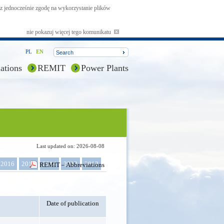
asz jednocześnie zgodę na wykorzystanie plików
nie pokazuj więcej tego komunikatu
PL
EN
ations
REMIT
Power Plants
Last updated on: 2026-08-08
2016
2015
2014
2013
2012
REMIT – Abbreviations
Date of publication