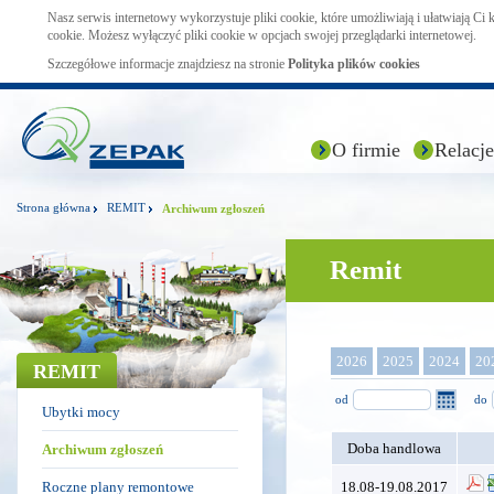
Nasz serwis internetowy wykorzystuje pliki cookie, które umożliwiają i ułatwiają Ci
cookie. Możesz wyłączyć pliki cookie w opcjach swojej przeglądarki internetowej.
Szczegółowe informacje znajdziesz na stronie
Polityka plików cookies
O firmie
Relacje
Strona główna
REMIT
Archiwum zgłoszeń
Remit
2026
2025
2024
20
REMIT
od
do
Ubytki mocy
Doba handlowa
Archiwum zgłoszeń
Roczne plany remontowe
18.08-19.08.2017