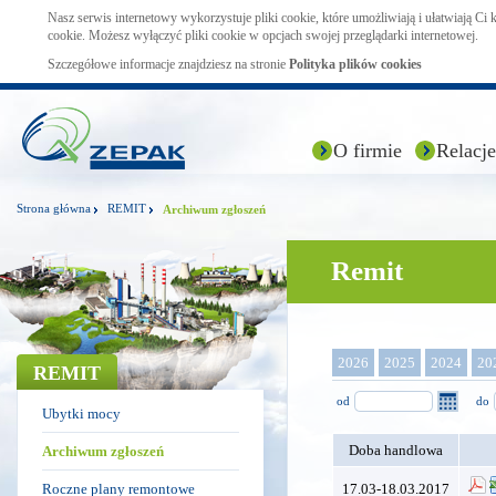
Nasz serwis internetowy wykorzystuje pliki cookie, które umożliwiają i ułatwiają Ci
cookie. Możesz wyłączyć pliki cookie w opcjach swojej przeglądarki internetowej.
Szczegółowe informacje znajdziesz na stronie
Polityka plików cookies
O firmie
Relacje
Strona główna
REMIT
Archiwum zgłoszeń
Remit
2026
2025
2024
20
REMIT
od
do
Ubytki mocy
Doba handlowa
Archiwum zgłoszeń
Roczne plany remontowe
17.03-18.03.2017