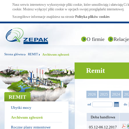
Nasz serwis internetowy wykorzystuje pliki cookie, które umożliwiają i ułatwiają Ci
cookie. Możesz wyłączyć pliki cookie w opcjach swojej przeglądarki internetowej.
Szczegółowe informacje znajdziesz na stronie
Polityka plików cookies
O firmie
Relacje
Strona główna
REMIT
Archiwum zgłoszeń
Remit
2026
2025
2024
20
REMIT
od
do
Ubytki mocy
Doba handlowa
Archiwum zgłoszeń
Roczne plany remontowe
05.12-06.12.2017