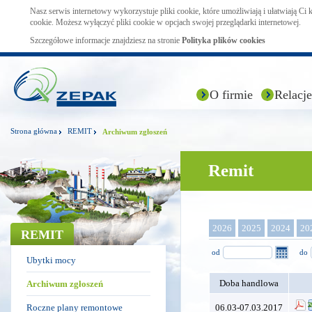
Nasz serwis internetowy wykorzystuje pliki cookie, które umożliwiają i ułatwiają Ci
cookie. Możesz wyłączyć pliki cookie w opcjach swojej przeglądarki internetowej.
Szczegółowe informacje znajdziesz na stronie
Polityka plików cookies
O firmie
Relacje
Strona główna
REMIT
Archiwum zgłoszeń
Remit
2026
2025
2024
20
REMIT
od
do
Ubytki mocy
Doba handlowa
Archiwum zgłoszeń
Roczne plany remontowe
06.03-07.03.2017