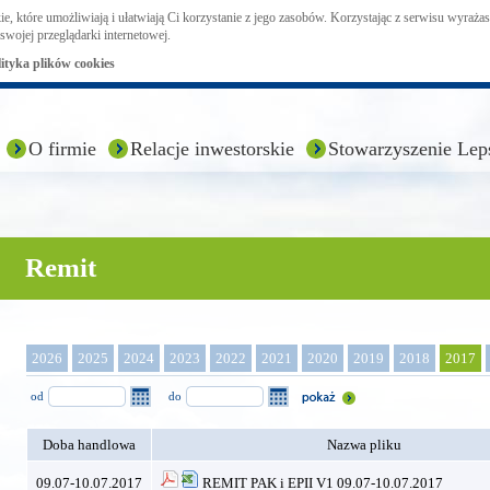
ie, które umożliwiają i ułatwiają Ci korzystanie z jego zasobów. Korzystając z serwisu wyraż
swojej przeglądarki internetowej.
lityka plików cookies
O firmie
Relacje inwestorskie
Stowarzyszenie Lep
Remit
2026
2025
2024
2023
2022
2021
2020
2019
2018
2017
od
do
Doba handlowa
Nazwa pliku
09.07-10.07.2017
REMIT PAK i EPII V1 09.07-10.07.2017