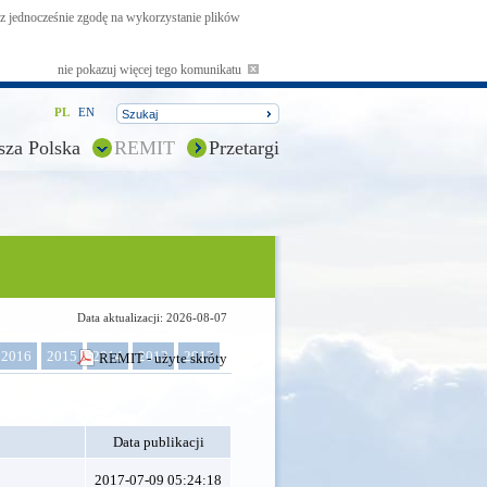
asz jednocześnie zgodę na wykorzystanie plików
nie pokazuj więcej tego komunikatu
PL
EN
sza Polska
REMIT
Przetargi
Data aktualizacji: 2026-08-07
2016
2015
2014
2013
2012
REMIT - użyte skróty
Data publikacji
2017-07-09 05:24:18