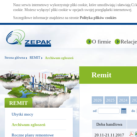
Nasz serwis internetowy wykorzystuje pliki cookie, które umożliwiają i ułatwiają Ci
cookie. Możesz wyłączyć pliki cookie w opcjach swojej przeglądarki internetowej.
Szczegółowe informacje znajdziesz na stronie
Polityka plików cookies
O firmie
Relacje
Strona główna
REMIT
Archiwum zgłoszeń
Remit
2026
2025
2024
20
REMIT
od
do
Ubytki mocy
Doba handlowa
Archiwum zgłoszeń
Roczne plany remontowe
20.11-21.11.2017