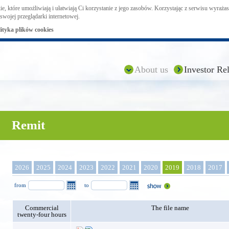
ie, które umożliwiają i ułatwiają Ci korzystanie z jego zasobów. Korzystając z serwisu wyraż
swojej przeglądarki internetowej.
lityka plików cookies
About us
Investor Rel
Remit
2026
2025
2024
2023
2022
2021
2020
2019
2018
2017
from
to
Commercial
The file name
twenty-four hours