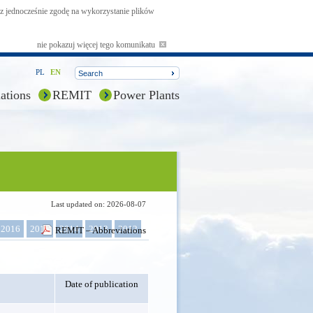
asz jednocześnie zgodę na wykorzystanie plików
nie pokazuj więcej tego komunikatu
PL
EN
ations
REMIT
Power Plants
Last updated on: 2026-08-07
2016
2015
2014
2013
2012
REMIT – Abbreviations
Date of publication