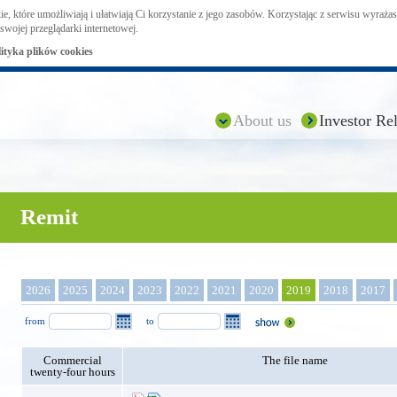
ie, które umożliwiają i ułatwiają Ci korzystanie z jego zasobów. Korzystając z serwisu wyraż
swojej przeglądarki internetowej.
lityka plików cookies
About us
Investor Rel
Remit
2026
2025
2024
2023
2022
2021
2020
2019
2018
2017
from
to
Commercial
The file name
twenty-four hours