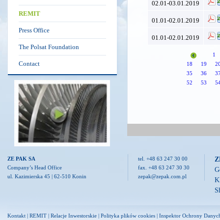
02.01-03.01.2019
REMIT
01.01-02.01.2019
Press Office
01.01-02.01.2019
The Polsat Foundation
1
Contact
18
19
2
35
36
3
52
53
5
Z
ZE PAK SA
tel. +48 63 247 30 00
Company’s Head Office
fax. +48 63 247 30 30
G
ul. Kazimierska 45 | 62-510 Konin
zepak@zepak.com.pl
K
S
Kontakt
|
REMIT
|
Relacje Inwestorskie
|
Polityka plików cookies
|
Inspektor Ochrony Danyc